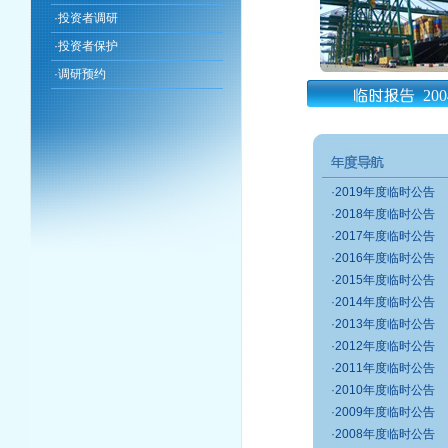
·
投资者调研
·
投资者保护
·
调研预约
20
·
2019年度临时公告
·
2018年度临时公告
·
2017年度临时公告
·
2016年度临时公告
·
2015年度临时公告
·
2014年度临时公告
·
2013年度临时公告
·
2012年度临时公告
·
2011年度临时公告
·
2010年度临时公告
·
2009年度临时公告
·
2008年度临时公告