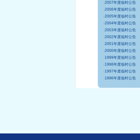
·
2007年度临时公告
·
2006年度临时公告
·
2005年度临时公告
·
2004年度临时公告
·
2003年度临时公告
·
2002年度临时公告
·
2001年度临时公告
·
2000年度临时公告
·
1999年度临时公告
·
1998年度临时公告
·
1997年度临时公告
·
1996年度临时公告