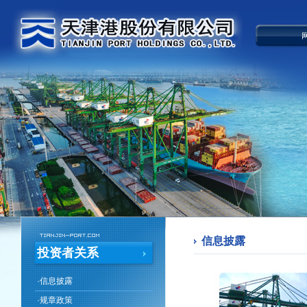
信息披露
投资者关系
·
信息披露
·
规章政策