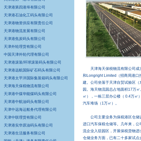
天津港第四港埠有限公司
天津港石油化工码头有限公司
天津港物资供应有限责任公司
天津港物流发展有限公司
天津港焦炭码头有限公司
天津外轮理货有限公司
中国天津外轮代理有限公司
天津港滚装/环球滚装码头有限公司
天津海天保税物流有限公司成立于
天津港远航国际矿石码头有限公司
和Longright Limited（
天津港太平洋国际集装箱码头有限公司
建。公司坐落于天津自贸试验区（东
天津海天保税物流有限公司
园。海天物流园总占地面积17万㎡。
天津港中煤华能煤码头有限公司
㎡），一栋三层办公楼（ 0.4万㎡
天津港中航油码头有限公司
汽车堆场（1万㎡）。
天津中远海运船务代理有限公司
公司主要业务为保税港区仓储设
天津中联理货有限公司
进口汽车保税仓储等。几年来，公
天津港实华原油码头有限公司
流企业入驻园区，开展保税货物进
天津港生活服务有限公司
仓储业务方面，已有二十多家试点